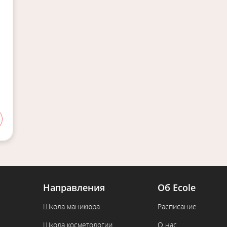
Направления
Об Ecole
Школа маникюра
Расписание
Школа косметологии
О нас