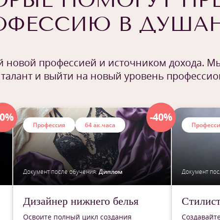
ОРЫЕ ПОМОГУТ ПР
РОФЕССИЮ В ДУША
ей новой профессией и источником дохода. Мы
 талант и выйти на новый уровень професси
40%
-40%
Профессия
64 ак.часа
Професс
Документ после обучения:
Диплом
Документ пос
Дизайнер нижнего белья
Стилист
Освоите полный цикл создания
Создавайт