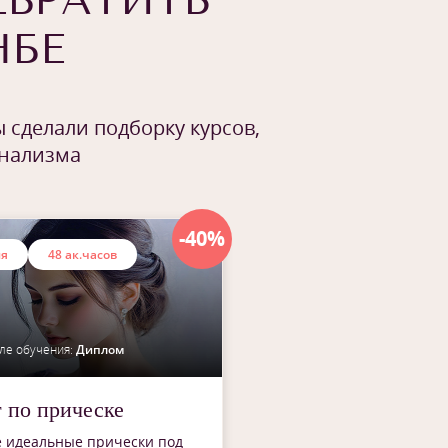
ЕВРАТИТЬ
НБЕ
 сделали подборку курсов,
онализма
-40%
ия
48 ак.часов
ле обучения:
Диплом
 по прическе
е идеальные прически под