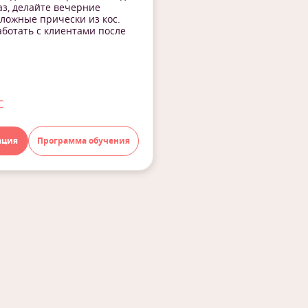
з, делайте вечерние
сложные прически из кос.
ботать с клиентами после
с
ация
Программа обучения