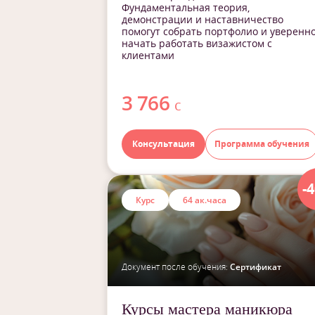
Фундаментальная теория,
демонстрации и наставничество
помогут собрать портфолио и уверенн
начать работать визажистом с
клиентами
3 766
с
Консультация
Программа обучения
-
Курс
64 ак.часа
Документ после обучения:
Сертификат
Курсы мастера маникюра