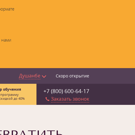
формате
с нами
Душанбе
Скоро открытие
р обучения
+7 (800) 600-64-17
 программу
Заказать звонок
скидкой до 40%