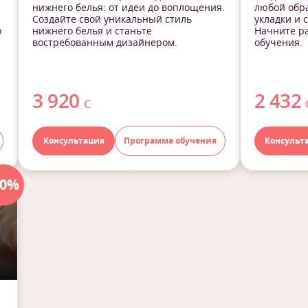
нижнего белья: от идеи до воплощения.
любой обра
Создайте свой уникальный стиль
укладки и 
о
нижнего белья и станьте
Начните ра
востребованным дизайнером.
обучения.
3 920
2 432
с
Консультация
Программа обучения
Консульт
40%