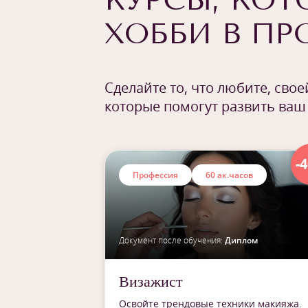
КУРСЫ, КОТ
ХОББИ В П
Сделайте то, что любите, сво
которые помогут развить ваш
-
Профессия
60 ак.часов
Документ после обучения:
Диплом
Визажист
Освойте трендовые техники макияжа.