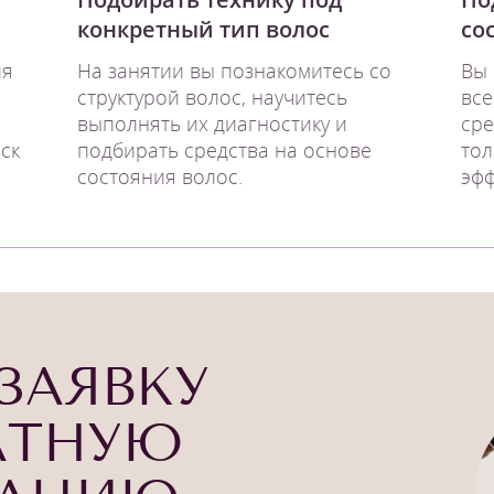
конкретный тип волос
со
ия
На занятии вы познакомитесь со
Вы 
структурой волос, научитесь
все
выполнять их диагностику и
сре
ск
подбирать средства на основе
тол
состояния волос.
эфф
ЗАЯВКУ
АТНУЮ