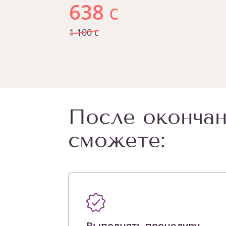
638
с
1 100 с
После окончан
сможете:
Выполнять процедуру