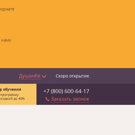
формате
с нами
Душанбе
Скоро открытие
р обучения
+7 (800) 600-64-17
 программу
Заказать звонок
скидкой до 40%