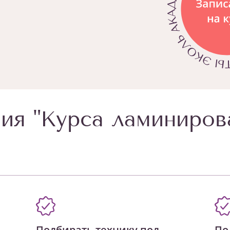
ия "Курса ламиниров
Подбирать технику под
По