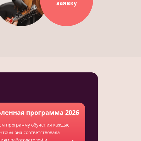
заявку
ленная программа 2026
ем программу обучения каждые
 чтобы она соответствовала
ниям работодателей и