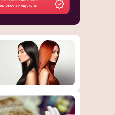
там бьюти-индустрии