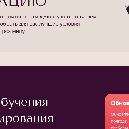
ТАЦИЮ
то поможет нам лучше узнать о вашем
добрать для вас лучшие условия
трех минут
бучения
Обнов
ирования
Обновля
полгода,
требова