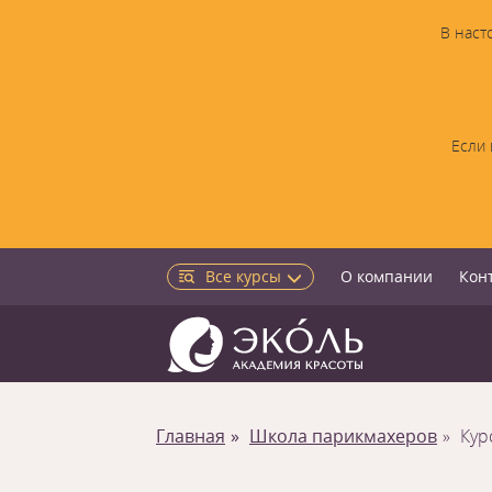
В наст
Если 
Все курсы
О компании
Кон
Главная
Школа парикмахеров
Кур