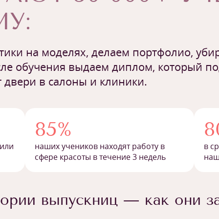
У:
ики на моделях, делаем портфолио, убир
ле обучения выдаем диплом, который п
 двери в салоны и клиники.
85%
8
 или
наших учеников находят работу в
в с
сфере красоты в течение 3 недель
наш
ории выпускниц — как они з