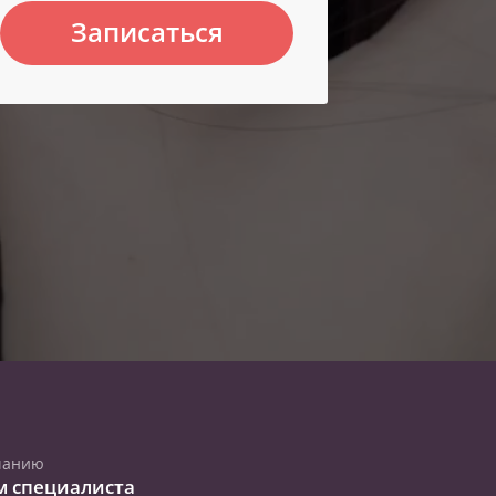
Записаться
чанию
м специалиста