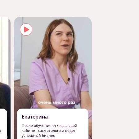
Екатерина
Роман
После обучения открыла свой
Сменил работу на 
а
кабинет косметолога и ведет
профессию массаж
успешный бизнес
свое призвание