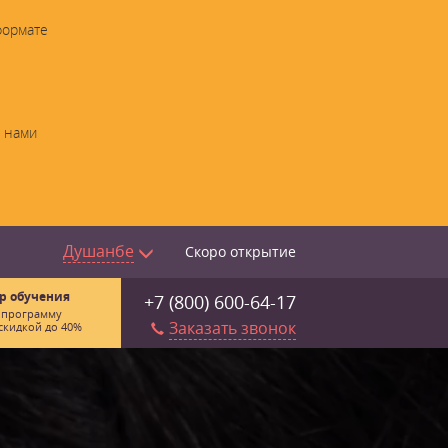
формате
с нами
Душанбе
Скоро открытие
р обучения
+7 (800) 600-64-17
 программу
Заказать звонок
скидкой до 40%