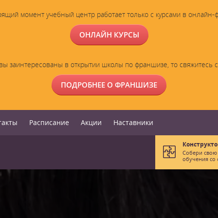
оящий момент учебный центр работает только с курсами в онлайн-
ОНЛАЙН КУРСЫ
вы заинтересованы в открытии школы по франшизе, то свяжитесь 
ПОДРОБНЕЕ О ФРАНШИЗЕ
такты
Расписание
Акции
Наставники
Конструкто
Собери свою
обучения со 