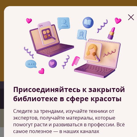
В настоящий момент учебный центр работает только с курсами 
онлайн-формате
ОНЛАЙН КУРСЫ
Если вы заинтересованы в открытии школы по франшизе, то
свяжитесь с нами
ПОДРОБНЕЕ О ФРАНШИЗЕ
+7 (800) 600-64-17
Душан
Присоединяйтесь к закрытой
библиотеке в сфере красоты
Следите за трендами, изучайте техники от
Главная
экспертов, получайте материалы, которые
О нас
помогут расти и развиваться в профессии. Всё
самое полезное — в наших каналах