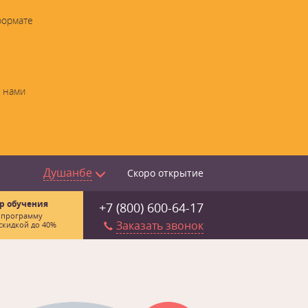
формате
с нами
Душанбе
Скоро открытие
р обучения
+7 (800) 600-64-17
 программу
Заказать звонок
скидкой до 40%