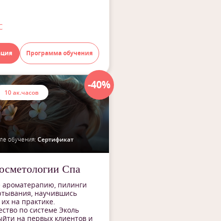
с
ация
Программа обучения
-40%
10 ак.часов
ле обучения:
Сертификат
осметологии Спа
е ароматерапию, пилинги
ртывания, научившись
их на практике.
ство по системе Эколь
йти на первых клиентов и