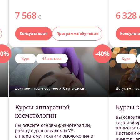
7 568
6 328
с
Консультация
Программа обучения
Консульт
40%
-40%
Курс
42 ак.часа
Курс
Документ после обучения:
Сертификат
Документ пос
Курсы аппаратной
Курсы к
косметологии
Вы освоит
тела и обё
Вы освоите основы физиотерапии,
применять 
работу с дарсонвалем и УЗ-
Наставниче
аппаратами, техники омоложения и
поможет вы