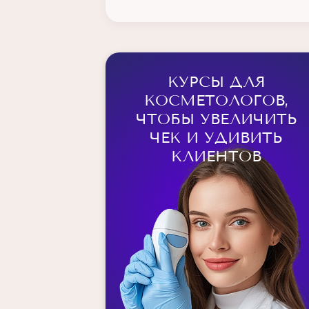
Косметология SPA
Косметология
Аппаратная косметология
КУРСЫ ДЛЯ
Эстетическая косметология
КОСМЕТОЛОГОВ,
Депиляция
ЧТОБЫ УВЕЛИЧИТЬ
ЧЕК И УДИВИТЬ
массажист
КЛИЕНТОВ
Шугаринг
Повышение квалификации по
депиляции
Мужская депиляция
Диетология
Нутрициология