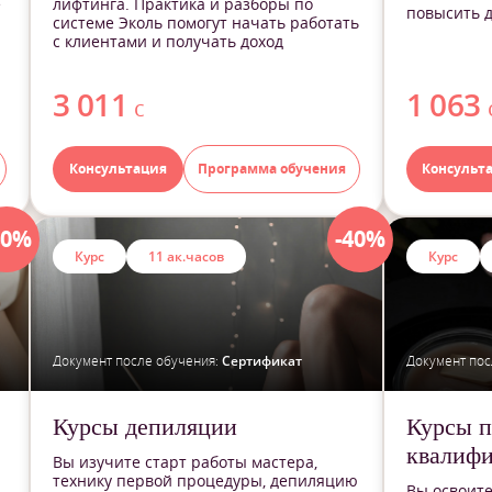
е
лифтинга. Практика и разборы по
повысить д
системе Эколь помогут начать работать
с клиентами и получать доход
3 011
1 063
с
Консультация
Программа обучения
Консульт
40%
-40%
Курс
11 ак.часов
Курс
Документ после обучения:
Сертификат
Документ пос
Курсы депиляции
Курсы 
квалифи
Вы изучите старт работы мастера,
технику первой процедуры, депиляцию
Вы освоите