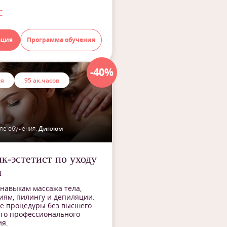
с
ация
Программа обучения
-40%
ия
95 ак.часов
ле обучения:
Диплом
к-эстетист по уходу
м
навыкам массажа тела,
ям, пилингу и депиляции.
е процедуры без высшего
его профессионального
я.