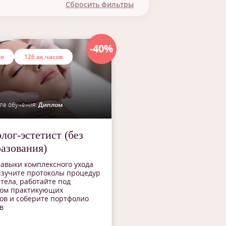
Сбросить фильтры
плом
тификат
-40%
ия
126 ак.часов
ле обучения:
Диплом
лог-эстетист (без
разования)
авыки комплексного ухода
Изучите протоколы процедур
 тела, работайте под
вом практикующих
ов и соберите портфолио
в