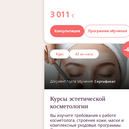
3 011
с
Консультация
Программа обучения
-
Курс
42 ак.часа
Документ после обучения:
Сертификат
Курсы эстетической
косметологии
Вы изучите требования к работе
косметолога, строение кожи, маски и
комплексные уходовые программы.