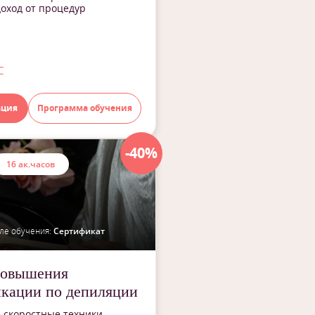
оход от процедур
с
ация
Программа обучения
-40%
16 ак.часов
ле обучения:
Сертификат
повышения
кации по депиляции
 скоростные техники