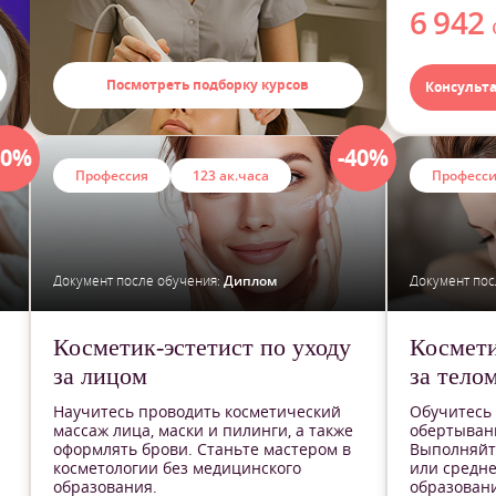
6 942
Посмотреть подборку курсов
Консульт
40%
-40%
Профессия
123 ак.часа
Професс
Документ после обучения:
Диплом
Документ пос
Косметик-эстетист по уходу
Космети
за лицом
за тело
Научитесь проводить косметический
Обучитесь 
массаж лица, маски и пилинги, а также
обертывани
оформлять брови. Станьте мастером в
Выполняйт
косметологии без медицинского
или средн
образования.
образовани