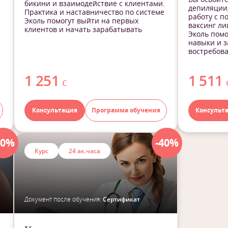
бикини и взаимодействие с клиентами.
депиляции,
Практика и наставничество по системе
работу с 
Эколь помогут выйти на первых
ваксинг ли
клиентов и начать зарабатывать
Эколь пом
навыки и з
востребова
1 251
1 511
с
Консультация
Программа обучения
Консульт
40%
-40%
Курс
24 ак.часа
Документ после обучения:
Сертификат