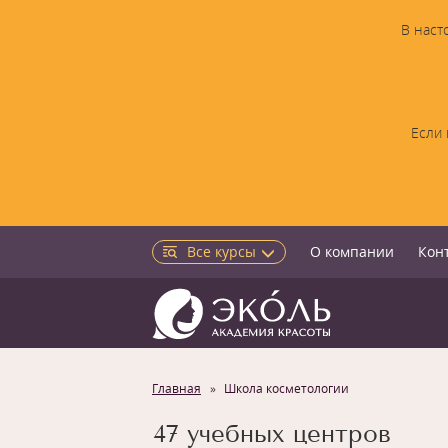
В наст
Если 
Все курсы
О компании
Кон
Главная
Школа косметологии
47 учебных центров