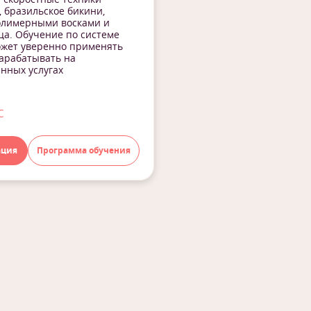
 бразильское бикини,
полимерными восками и
ца. Обучение по системе
ожет уверенно применять
арабатывать на
нных услугах
с
ация
Программа обучения