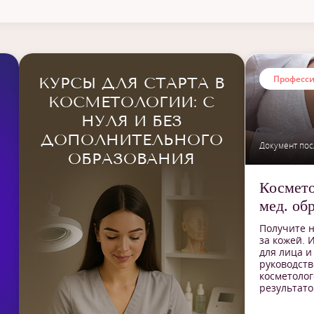
Для работы
Ди
Для себя
Сер
Для начинающих
Професс
КУРСЫ ДЛЯ СТАРТА В
Повышение квалификации
КОСМЕТОЛОГИИ: С
НУЛЯ И БЕЗ
ДОПОЛНИТЕЛЬНОГО
Документ пос
ОБРАЗОВАНИЯ
Космето
мед. об
Получите н
за кожей. 
для лица и
руководст
косметолог
результато